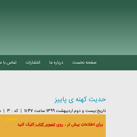
صفحه نخست
درباره ما
انتشارات
تماس با ما
حدیث کهنه ی پاییز
تاريخ:بيست و دوم ارديبهشت 1399 ساعت 11:47
|
کد : 3
|
م
موضوع : م
برای اطلاعاتِ بیش تر ، روی
تصویر کتاب
کلیک کنید