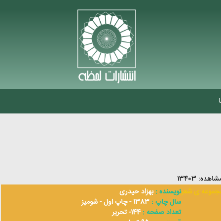
شاهده: 13403
جموعه ی شعر
نویسنده :
بهزاد حیدری
سال چاپ :
1383 - چاپ اول - شومیز
تعداد صفحه :
144- تحریر