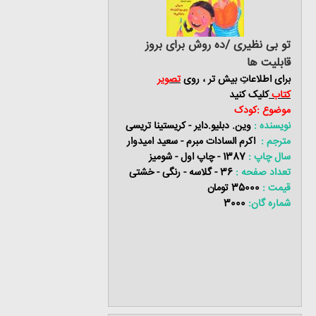
تو بی نظیری /ده روش برای بروز
قابلیت ها
برای اطلاعاتِ بیش تر ، روی
تصویر
کتاب
کلیک کنید
موضوع :کودک
نویسنده :
وین. دبلیو.دایر - کریستینا تریسی
مترجم :
اکرم السادات مبرم - سعید امیدوار
سال چاپ :
1387 - چاپ اول - شومیز
تعداد صفحه :
36 - گلاسه - رنگی - خشتی
قیمت :
35000 تومان
شماره گان:
3000