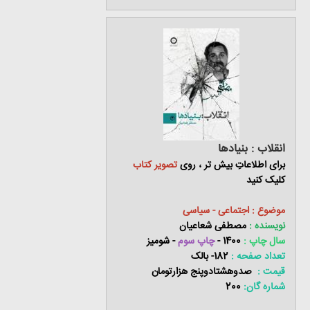
انقلاب : بنیادها
برای اطلاعاتِ بیش تر ، روی
تصویر کتاب
کلیک کنید
موضوع : اجتماعی - سیاسی
نویسنده :
مصطفی شعاعیان
سال چاپ :
1400 -
چاپ سوم
- شومیز
تعداد صفحه :
182- بالک
قیمت :
صدوهشتادوپنج هزارتومان
شماره گان:
200