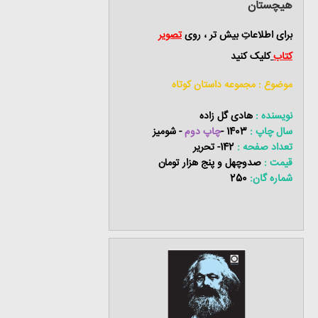
هیچستان
برای اطلاعاتِ بیش تر ، روی
تصویر
کتاب
کلیک کنید
موضوع : مجموعه داستان کوتاه
نویسنده :
هادی گل زاده
سال چاپ :
1403 -
چاپ دوم
- شومیز
تعداد صفحه :
142- تحریر
قیمت :
صدوچهل و پنج هزار تومان
شماره گان:
250