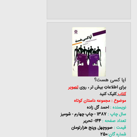
آیا کسی هست؟
برای اطلاعاتِ بیش تر ، روی
تصویر
کتاب
کلیک کنید
موضوع : مجموعه داستان کوتاه
نویسنده :
احمد گل زاده
سال چاپ :
1387 - چاپ چهارم - شومیز
تعداد صفحه :
144- تحریر
قیمت :
صووچهل وپنج هزارتومان
شماره گان:
250