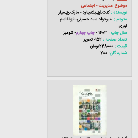
موضوع :مدیریت - اجتماعی
نویسنده :
کنت.اچ.بلانچارد - مارک.ج.میلر
مترجم :
میرجواد سید حسینی- ابوالقاسم
نوری
سال چاپ :
1403 -
چاپ چهارم
- شومیز
تعداد صفحه :
152- تحریر
قیمت :
228000تومان
شماره گان:
200