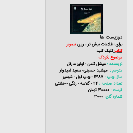
دوزیست ها
برای اطلاعاتِ بیش تر ، روی
تصویر
کتاب
کلیک کنید
موضوع :کودک
نویسنده :
میشل کنتن - لوئیز مارتل
مترجم :
مهشید حسینی- سعید امیدوار
سال چاپ :
1387 - چاپ اول - شومیز
تعداد صفحه :
24 - گلاسه - رنگی - خشتی
قیمت :
30000 تومان
شماره گان:
3000