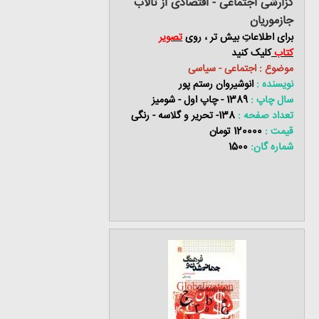
گزارشی اجتماعی - اقتصادی از تالاب
جازموریان
برای اطلاعاتِ بیش تر ، روی
تصویر
کتاب
کلیک کنید
موضوع : اجتماعی - سیاسی
نویسنده :
انوشیروان رستم پور
سال چاپ :
1389 - چاپ اول - شومیز
تعداد صفحه :
138- تحریر و گلاسه - رنگی
قیمت :
120000 تومان
شماره گان:
1500