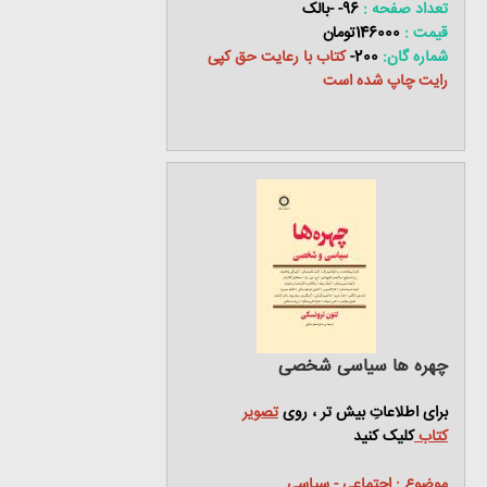
تعداد صفحه :
96- -بالک
قیمت :
146000تومان
شماره گان:
200-
کتاب با رعایت حق کپی
رایت چاپ شده است
چهره ها سیاسی شخصی
برای اطلاعاتِ بیش تر ، روی
تصویر
کتاب
کلیک کنید
موضوع : اجتماعی - سیاسی