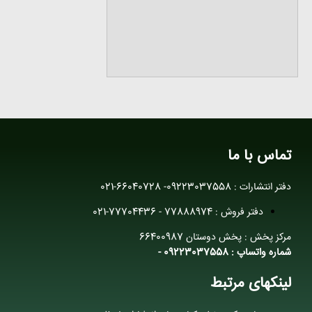
تماس با ما
دفتر انتشارات : 09223037558- 66040728-021
دفتر فروش : 77888974 - 77704436-021
مرکز پخش : پخش دوستان 66400987
شماره واتساپ : 09223037558 -
لینکهای مرتبط