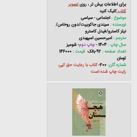
برای اطلاعاتِ بیش تر ، روی
تصویر
کتاب
کلیک کنید
موضوع :
اجتماعی - سیاسی
نویسنده :
سیندی جاکوییت/دون روخاس/
نیلز کاسترو/فیدل کاسترو
مترجم :
امیرحسین اسپهبدی
سال چاپ :
1404 -
چاپ دوم
- شومیز
تعداد صفحه :
92-بالک
قیمت :
146000
تومان
شماره گان:
200-
کتاب با رعایت حق کپی
رایت چاپ شده است