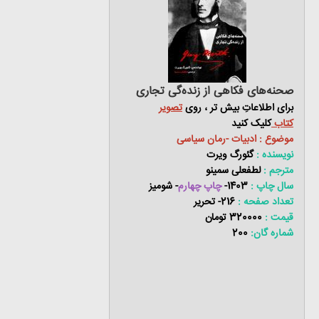
صحنه‌های فکاهی از زنده‌گی تجاری
برای اطلاعاتِ بیش تر ، روی
تصویر
کتاب
کلیک کنید
موضوع : ادبیات -رمان سیاسی
نویسنده :
گئورگ ویرت
مترجم :
لطفعلی سمینو
سال چاپ :
1403-
چاپ چهارم
- شومیز
تعداد صفحه :
216- تحریر
قیمت :
320000 تومان
شماره گان:
200