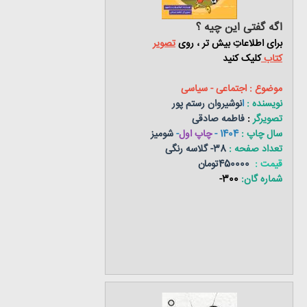
اگه گفتی این چیه ؟
برای اطلاعاتِ بیش تر ، روی
تصویر
کتاب
کلیک کنید
موضوع : اجتماعی - سیاسی
نویسنده :
ا
نوشیروان رستم پور
تصویرگر
:
فاطمه صادقی
سال چاپ :
1404
-
چاپ اول
-
شومیز
تعداد صفحه :
38- گلاسه رنگی
قیمت :
450000تومان
شماره گان:
300-