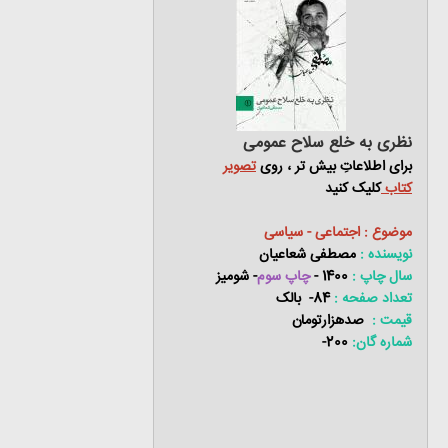
نظری به خلع سلاح عمومی
برای اطلاعاتِ بیش تر ، روی
تصویر
کتاب
کلیک کنید
موضوع : اجتماعی - سیاسی
نویسنده :
مصطفی شعاعیان
سال چاپ :
1400 -
چاپ سوم
- شومیز
تعداد صفحه :
84- بالک
قیمت :
صدهزارتومان
شماره گان:
200-