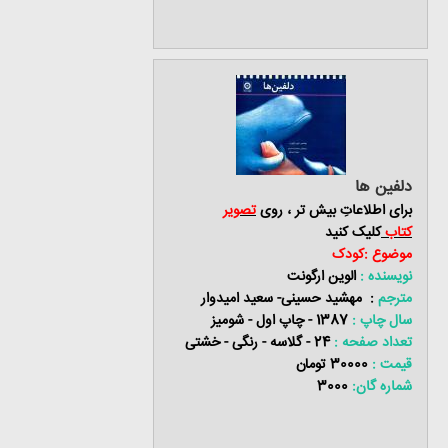
دلفین ها
برای اطلاعاتِ بیش تر ، روی
تصویر
کتاب
کلیک کنید
موضوع :کودک
نویسنده :
الوین ارگونت
مترجم
: مهشید حسینی- سعید امیدوار
سال چاپ :
1387 - چاپ اول - شومیز
تعداد صفحه :
24 - گلاسه - رنگی - خشتی
قیمت :
30000 تومان
شماره گان:
3000