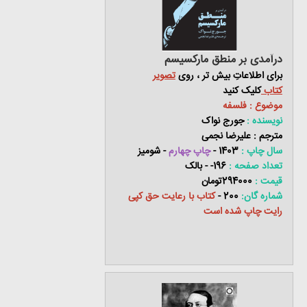
درآمدی بر منطق مارکسیسم
برای اطلاعاتِ بیش تر ، روی
تصویر
کتاب
کلیک کنید
موضوع : فلسفه
نویسنده :
جورج نواک
مترجم : علیرضا نجمی
سال چاپ :
1403 -
چاپ چهارم
- شومیز
تعداد صفحه :
196- - بالک
قیمت :
294000تومان
شماره گان:
200 -
کتاب با رعایت حق کپی
رایت چاپ شده است