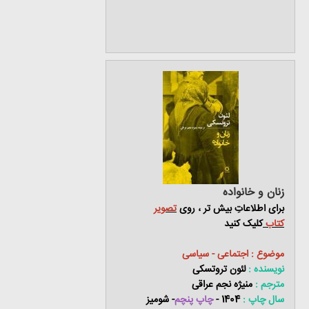
زنان و خانواده
برای اطلاعاتِ بیش تر ، روی
تصویر
کتاب
کلیک کنید
موضوع : اجتماعی - سیاسی
نویسنده :
لئون تروتسکی
مترجم :
منیژه نجم عراقی
سال چاپ :
1404 -
چاپ پنچم
- شومیز