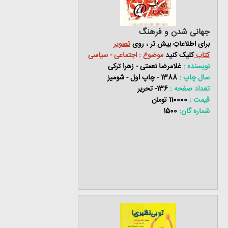
جهانی شدن و فرهنگ
برای اطلاعاتِ بیش تر ، روی
تصویر
کتاب
کلیک کنید
موضوع : اجتماعی - سیاسی
نویسنده :
غلامرضا نعمتی - زهرا ترکی
سال چاپ :
1388 - چاپ اول - شومیز
تعداد صفحه :
136- تحریر
قیمت :
110000 تومان
شماره گان:
1500