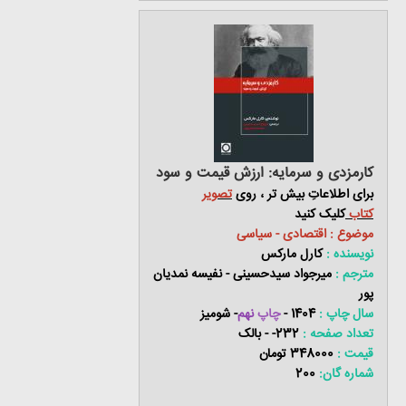
کارمزدی و سرمایه: ارزش قیمت و سود
برای اطلاعاتِ بیش تر ، روی
تصو
یر
کتاب
کلیک کنید
موضوع : اقتصادی - سیاسی
نویسنده :
کارل مارکس
مترجم :
میرجواد سیدحسینی - نفیسه نمدیان
پور
سال چاپ :
1404 -
چاپ
نهم
-
شومیز
تعداد صفحه :
232- - بالک
قیمت :
348000 تومان
شماره گان:
200