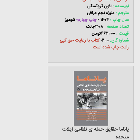
نویسنده :
لئون تروتسکی
مترجم :
منیژه نجم عراقی
سال چاپ :
1404 -
چاپ چهارم-
شومیز
تعداد صفحه :
308-بالک
قیمت :
462000تومان
شماره گان:
200-
کتاب با رعایت حق کپی
رایت چاپ شده است
پاناما حقایق حمله ی نظامی ایلات
متحده